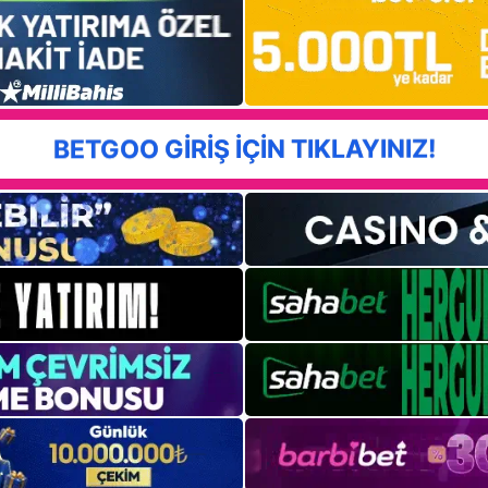
BETGOO GİRİŞ İÇİN TIKLAYINIZ!