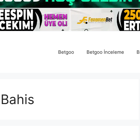
Betgoo
Betgoo İnceleme
B
 Bahis