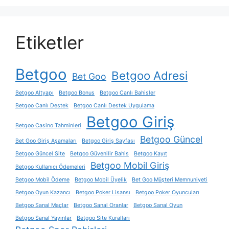
Etiketler
Betgoo
Betgoo Adresi
Bet Goo
Betgoo Altyapı
Betgoo Bonus
Betgoo Canlı Bahisler
Betgoo Canlı Destek
Betgoo Canlı Destek Uygulama
Betgoo Giriş
Betgoo Casino Tahminleri
Betgoo Güncel
Bet Goo Giriş Aşamaları
Betgoo Giriş Sayfası
Betgoo Güncel Site
Betgoo Güvenilir Bahis
Betgoo Kayıt
Betgoo Mobil Giriş
Betgoo Kullanıcı Ödemeleri
Betgoo Mobil Ödeme
Betgoo Mobil Üyelik
Bet Goo Müşteri Memnuniyeti
Betgoo Oyun Kazancı
Betgoo Poker Lisansı
Betgoo Poker Oyuncuları
Betgoo Sanal Maçlar
Betgoo Sanal Oranlar
Betgoo Sanal Oyun
Betgoo Sanal Yayınlar
Betgoo Site Kuralları