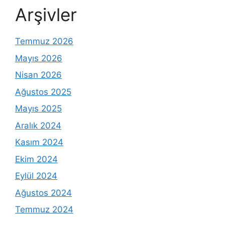
Arşivler
Temmuz 2026
Mayıs 2026
Nisan 2026
Ağustos 2025
Mayıs 2025
Aralık 2024
Kasım 2024
Ekim 2024
Eylül 2024
Ağustos 2024
Temmuz 2024