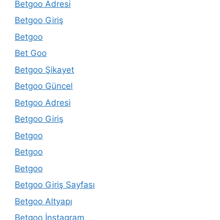
Betgoo Adresi
Betgoo Giriş
Betgoo
Bet Goo
Betgoo Şikayet
Betgoo Güncel
Betgoo Adresi
Betgoo Giriş
Betgoo
Betgoo
Betgoo
Betgoo Giriş Sayfası
Betgoo Altyapı
Betgoo İnstagram