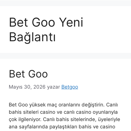
Bet Goo Yeni
Bağlantı
Bet Goo
Mayıs 30, 2026
yazar
Betgoo
Bet Goo yüksek maç oranlarını değiştirin. Canlı
bahis siteleri casino ve canlı casino oyunlarıyla
çok ilgileniyor. Canlı bahis sitelerinde, üyeleriyle
ana sayfalarında paylaştıkları bahis ve casino