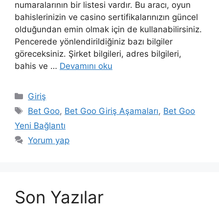
numaralarının bir listesi vardır. Bu aracı, oyun
bahislerinizin ve casino sertifikalarınızın güncel
olduğundan emin olmak için de kullanabilirsiniz.
Pencerede yönlendirildiğiniz bazı bilgiler
göreceksiniz. Şirket bilgileri, adres bilgileri,
bahis ve …
Devamını oku
Kategoriler
Giriş
Etiketler
Bet Goo
,
Bet Goo Giriş Aşamaları
,
Bet Goo
Yeni Bağlantı
Yorum yap
Son Yazılar